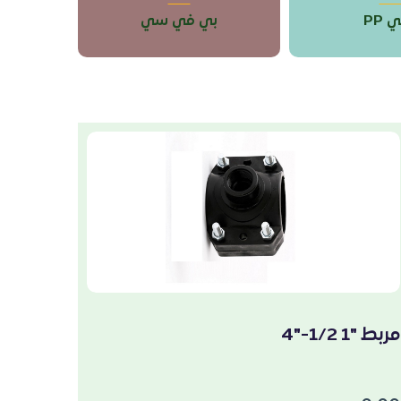
 PP
بي في سي
مربط "1 1/2-"4