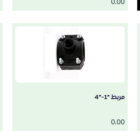
0.00
مربط "1-"4
0.00