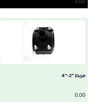
0.00
مربط "2-"4
0.00