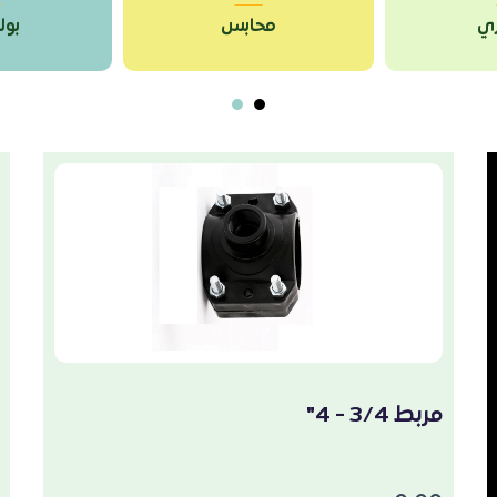
ري
محابس
بولي
مربط 3/4 - 4"