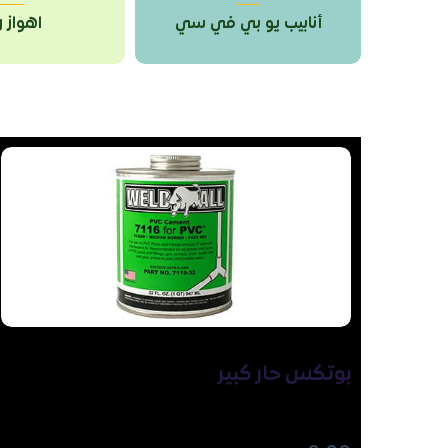
 سي
أنابيب يو بي في سي
اهواز 
بوتكس حار كبير