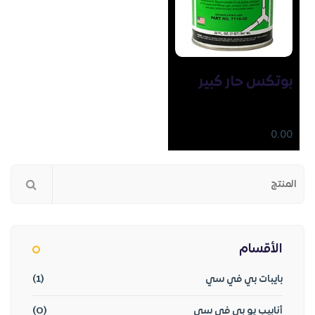
بوتكس حار كبير
0.00
الأقسام
بايبات بي في سي
(1)
أنابيب يو بي في سي
(0)