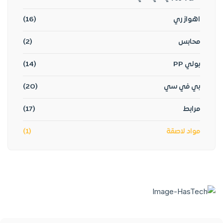
اهواز ري
(16)
محابس
(2)
بولي PP
(14)
بي في سي
(20)
مرابط
(17)
مواد لاصقة
(1)