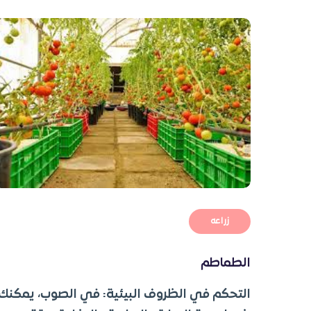
زراعه
الطماطم
التحكم في الظروف البيئية: في الصوب، يمكنك