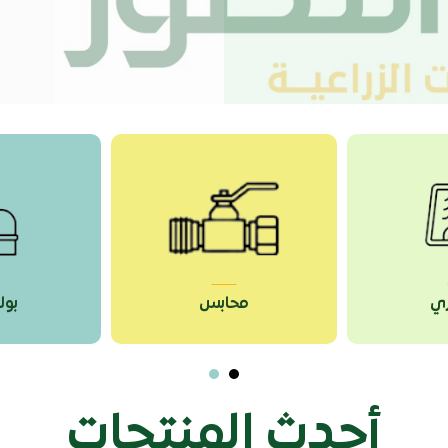
محابس
بولي PP
أحدث المنتجات