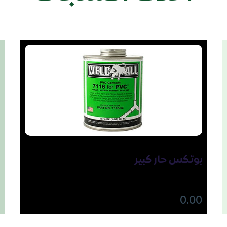
بوتكس حار كبير
0.00