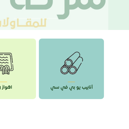
ب يو بي في سي
اهواز ري