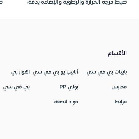
ضبط درجة الحرارة والرطوبة والإضاءة بدقة،
ضب
الأقسام
بايبات بي في سي
أنابيب يو بي في سي
اهواز ري
محابس
بولي PP
بي في سي
مرابط
مواد لاصقة