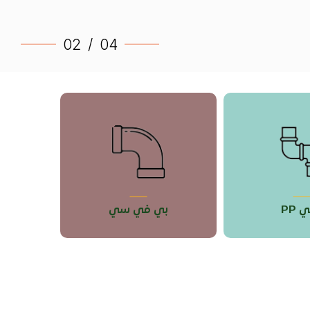
02
/
04
بي في سي
مرابط